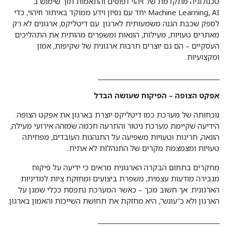
טכנולוגיה מתקדמת של זיהוי דפוסים והתאמות תוך שימוש ב
Machine Learning, AI יחד עם נסיון וידע ממוקד באיתור וזיהוי, כדי
לספק שכבת הגנה משמעותית לארגון. עם דיטליקס, ארגונים לא רק
מאתרים טעויות, מעילות, הונאות ומשפרים מהותית את התהליכים
העסקיים – הם גם יוצרים תרבות ארגונית של שקיפות, אמון
ומקצועיות.
________________________________________
אפקט הצופה – הפיקוח שעושה הבדל
נוכחותה של מערכת כמו דיטליקס יוצרת בארגון את אפקט הצופה.
הידיעה שקיימת מערכת ניטור והתרעה חכמה שמזהה אירועי מעילה,
הונאה, חריגות וטעויות משפיעה על התנהגות העובדים, מפחיתה
טעויות ומצמצמת מקרים של התנהלות לא אתית.
מחקרים בתחום הבקרה הארגונית מראים כי ידיעה על פיקוח
מגבירה מודעות עצמית, משפרת ביצועים ומחזקת ציות למדיניות
הארגונית. אך חשוב מכך – כאשר המערכת נתפסת ככלי שמגן על
הארגון ולא כ”עונש”, היא מחזקת את תחושת השייכות והאמון בארגון.
________________________________________