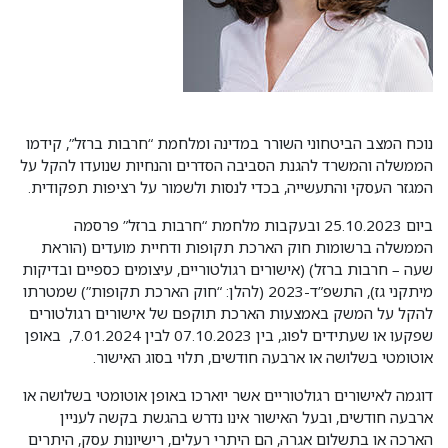
נוכח המצב הביטחוני השורר במדינה ומלחמת “חרבות ברזל”, קידמו
הממשלה והמשרד להגנת הסביבה הסדרים והנחיות שנועדו להקל על
המגזר העסקי והתעשייה, בכדי לנסות ולשמור על רציפות תפקודית.
ביום 25.10.2023 ובעקבות מלחמת “חרבות ברזל” פרסמה
הממשלה ברשומות חוק הארכת תקופות ודחיית מועדים (הוראת
שעה – חרבות ברזל) (אישורים רגולטוריים, עיצומים כספיים ובדיקות
מיתקני גז), התשפ”ד-2023 (להלן: “חוק הארכת תקופות”) שמטרתו
להקל על המשק באמצעות הארכת תוקפם של אישורים רגולטורים
שפקעו או שעתידים לפוג, בין 07.10.2023 לבין 7.01.2024, באופן
אוטומטי בשלושה או ארבעה חודשים, תלוי בסוג האישור.
דוגמה לאישורים רגולטוריים אשר יוארכו באופן אוטומטי בשלושה או
ארבעה חודשים, ובעל האישור אינו נדרש בהגשת בקשה לעניין
הארכה או בתשלום אגרה, הם היתרי רעלים, רישיונות עסק, היתרים