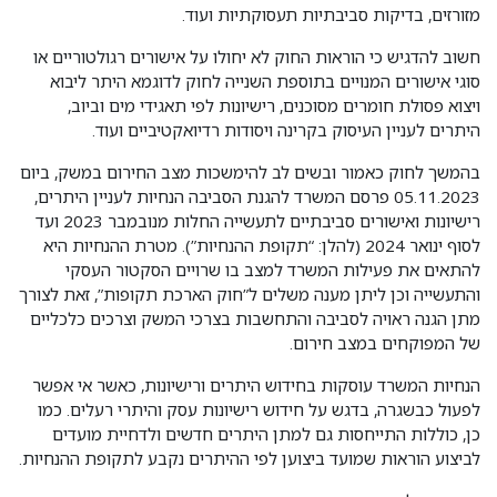
מזורזים, בדיקות סביבתיות תעסוקתיות ועוד.
חשוב להדגיש כי הוראות החוק לא יחולו על אישורים רגולטוריים או
סוגי אישורים המנויים בתוספת השנייה לחוק לדוגמא היתר ליבוא
ויצוא פסולת חומרים מסוכנים, רישיונות לפי תאגידי מים וביוב,
היתרים לעניין העיסוק בקרינה ויסודות רדיואקטיביים ועוד.
בהמשך לחוק כאמור ובשים לב להימשכות מצב החירום במשק, ביום
05.11.2023 פרסם המשרד להגנת הסביבה הנחיות לעניין היתרים,
רישיונות ואישורים סביבתיים לתעשייה החלות מנובמבר 2023 ועד
לסוף ינואר 2024 (להלן: “תקופת ההנחיות”). מטרת ההנחיות היא
להתאים את פעילות המשרד למצב בו שרויים הסקטור העסקי
והתעשייה וכן ליתן מענה משלים ל”חוק הארכת תקופות”, זאת לצורך
מתן הגנה ראויה לסביבה והתחשבות בצרכי המשק וצרכים כלכליים
של המפוקחים במצב חירום.
הנחיות המשרד עוסקות בחידוש היתרים ורישיונות, כאשר אי אפשר
לפעול כבשגרה, בדגש על חידוש רישיונות עסק והיתרי רעלים. כמו
כן, כוללות התייחסות גם למתן היתרים חדשים ולדחיית מועדים
לביצוע הוראות שמועד ביצוען לפי ההיתרים נקבע לתקופת ההנחיות.