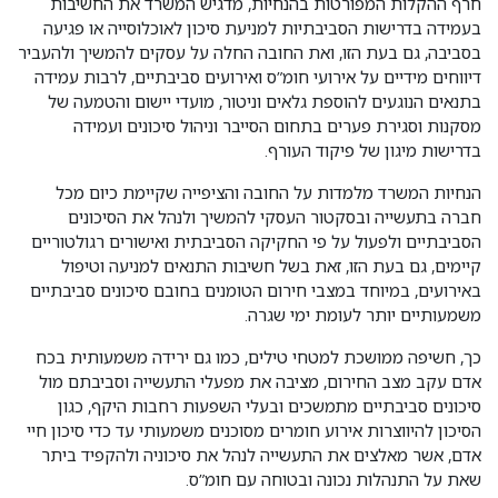
חרף ההקלות המפורטות בהנחיות, מדגיש המשרד את החשיבות
בעמידה בדרישות הסביבתיות למניעת סיכון לאוכלוסייה או פגיעה
בסביבה, גם בעת הזו, ואת החובה החלה על עסקים להמשיך ולהעביר
דיווחים מידיים על אירועי חומ”ס ואירועים סביבתיים, לרבות עמידה
בתנאים הנוגעים להוספת גלאים וניטור, מועדי יישום והטמעה של
מסקנות וסגירת פערים בתחום הסייבר וניהול סיכונים ועמידה
בדרישות מיגון של פיקוד העורף.
הנחיות המשרד מלמדות על החובה והציפייה שקיימת כיום מכל
חברה בתעשייה ובסקטור העסקי להמשיך ולנהל את הסיכונים
הסביבתיים ולפעול על פי החקיקה הסביבתית ואישורים רגולטוריים
קיימים, גם בעת הזו, זאת בשל חשיבות התנאים למניעה וטיפול
באירועים, במיוחד במצבי חירום הטומנים בחובם סיכונים סביבתיים
משמעותיים יותר לעומת ימי שגרה.
כך, חשיפה ממושכת למטחי טילים, כמו גם ירידה משמעותית בכח
אדם עקב מצב החירום, מציבה את מפעלי התעשייה וסביבתם מול
סיכונים סביבתיים מתמשכים ובעלי השפעות רחבות היקף, כגון
הסיכון להיווצרות אירוע חומרים מסוכנים משמעותי עד כדי סיכון חיי
אדם, אשר מאלצים את התעשייה לנהל את סיכוניה ולהקפיד ביתר
שאת על התנהלות נכונה ובטוחה עם חומ”ס.